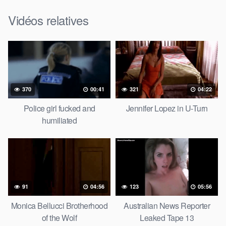
Vidéos relatives
370
00:41
321
04:22
Police girl fucked and
Jennifer Lopez in U-Turn
humiliated
91
04:56
123
05:56
Monica Bellucci Brotherhood
Australian News Reporter
of the Wolf
Leaked Tape 13