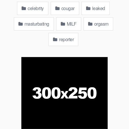
celebrity
cougar
leaked
masturbating
MILF
orgasm
reporter