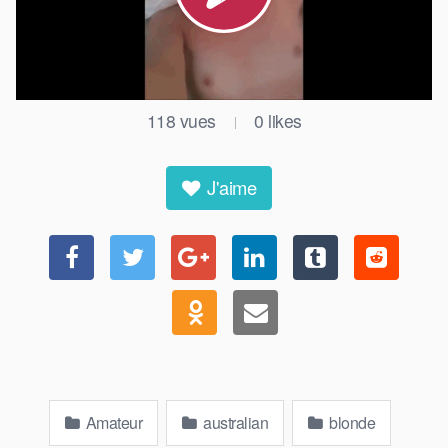
118
vues
0
likes
|
J'aime
Amateur
australian
blonde