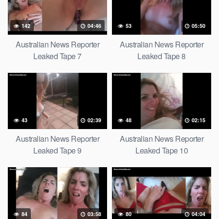
142
04:46
53
05:50
Australian News Reporter
Australian News Reporter
Leaked Tape 7
Leaked Tape 8
43
02:39
48
02:15
Australian News Reporter
Australian News Reporter
Leaked Tape 9
Leaked Tape 10
84
03:58
80
04:04