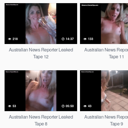
218
14:37
133
Australian News Reporter Leaked
Australian News Repor
Tape 12
Tape 11
53
05:50
43
Australian News Reporter Leaked
Australian News Repor
Tape 8
Tape 9