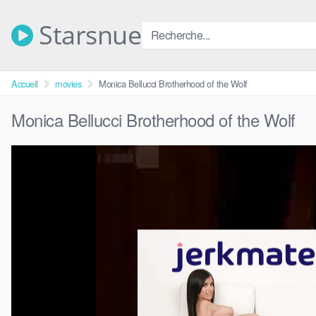
Skip
to
Starsnue
content
Accueil
movies
Monica Bellucci Brotherhood of the Wolf
Monica Bellucci Brotherhood of the Wolf