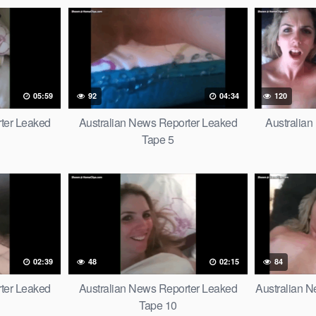
05:59
92
04:34
120
ter Leaked
Australian News Reporter Leaked
Australia
Tape 5
02:39
48
02:15
84
ter Leaked
Australian News Reporter Leaked
Australian N
Tape 10