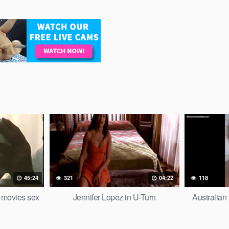
45:24
321
04:22
118
) movies sex
Jennifer Lopez in U-Turn
Australia