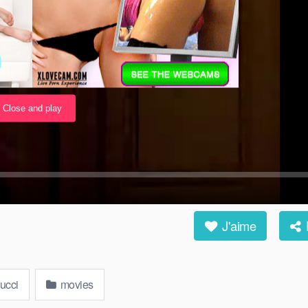
J'aime
ucci
movies