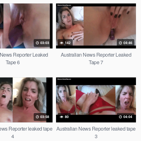
03:03
142
04:46
n News Reporter Leaked
Australian News Reporter Leaked
Tape 6
Tape 7
03:58
80
04:04
ews Reporter leaked tape
Australian News Reporter leaked tape
4
3