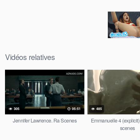
Vidéos relatives
305
05:51
485
Jennifer Lawrence. Ra Scenes
Emmanuelle 4 (explicit
scenes