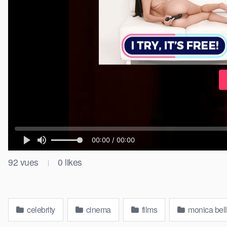
92
vues
0
likes
|
celebrity
cinema
films
monica bell