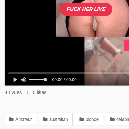
44
vues
0
likes
|
Amateur
australian
blonde
celebri