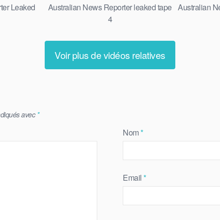
ter Leaked
Australian News Reporter leaked tape
Australian N
4
Voir plus de vidéos relatives
indiqués avec
*
Nom
*
Email
*