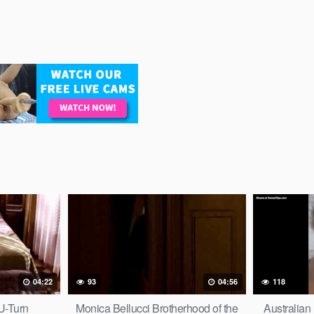
04:22
93
04:56
118
 U-Turn
Monica Bellucci Brotherhood of the
Australia