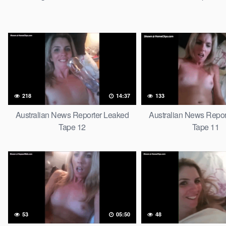
218
14:37
133
Australian News Reporter Leaked
Australian News Repor
Tape 12
Tape 11
53
05:50
48