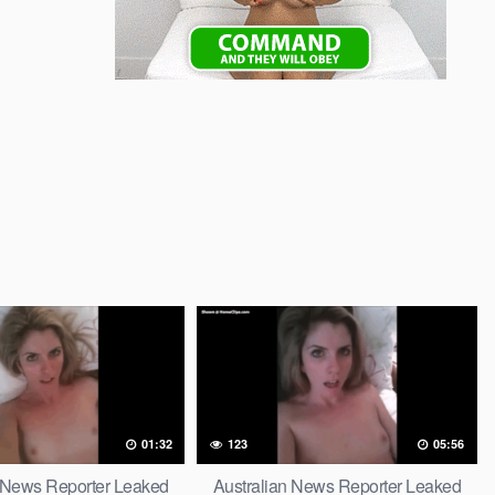
01:32
123
05:56
n News Reporter Leaked
Australian News Reporter Leaked