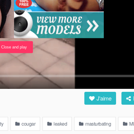
J'aime
ty
cougar
leaked
masturbating
MI