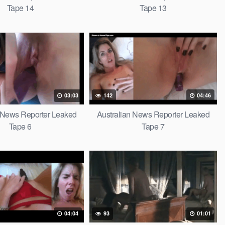
Tape 14
Tape 13
03:03
142
04:46
n News Reporter Leaked
Australian News Reporter Leaked
Tape 6
Tape 7
04:04
93
01:01