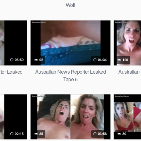
Wolf
05:59
92
04:34
120
ter Leaked
Australian News Reporter Leaked
Australia
Tape 5
02:15
85
03:58
80