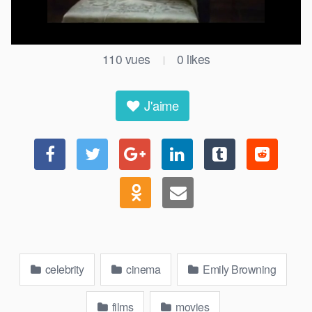
110
vues
0
likes
|
J'aime
celebrity
cinema
Emily Browning
films
movies