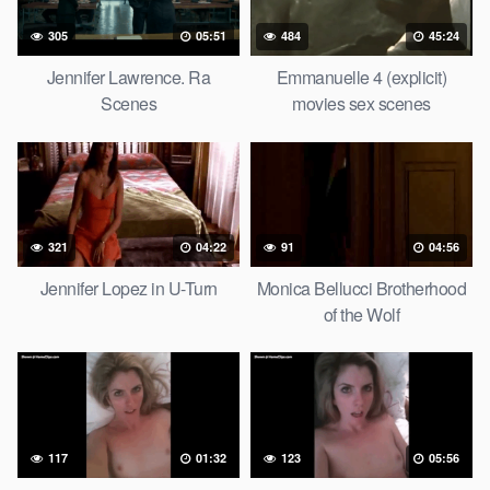
305
05:51
484
45:24
Jennifer Lawrence. Ra
Emmanuelle 4 (explicit)
Scenes
movies sex scenes
321
04:22
91
04:56
Jennifer Lopez in U-Turn
Monica Bellucci Brotherhood
of the Wolf
117
01:32
123
05:56