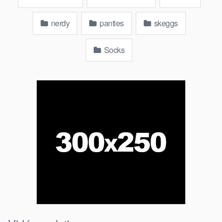
nerdy
panties
skeggs
Socks