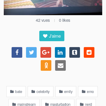
42
vues
0
likes
|
J'aime
bate
celebrity
emily
emo
mainstream
masturbation
nerd