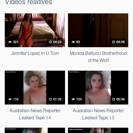
Vidéos relatives
321
04:22
93
04:56
Jennifer Lopez in U-Turn
Monica Bellucci Brotherhood
of the Wolf
118
01:32
123
05:56
Australian News Reporter
Australian News Reporter
Leaked Tape 14
Leaked Tape 13