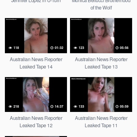
Jennifer Lopez in U-Turn
Monica Bellucci Brotherhood
of the Wolf
118
01:32
123
05:56
Australian News Reporter
Australian News Reporter
Leaked Tape 14
Leaked Tape 13
218
14:37
133
05:59
Australian News Reporter
Australian News Reporter
Leaked Tape 12
Leaked Tape 11