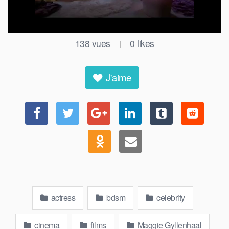
138
vues
0
likes
|
J'aime
actress
bdsm
celebrity
cinema
films
Maggie Gyllenhaal