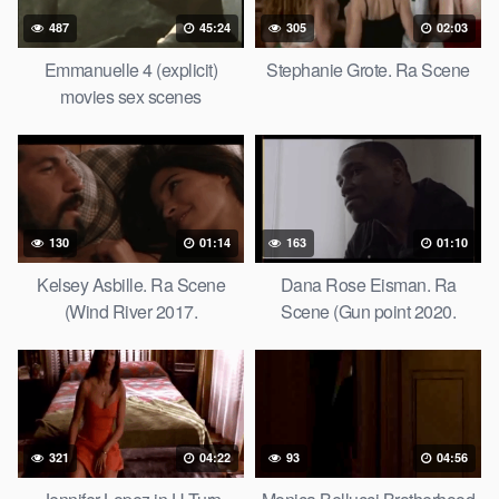
487
45:24
305
02:03
Emmanuelle 4 (explicit)
Stephanie Grote. Ra Scene
movies sex scenes
130
01:14
163
01:10
Kelsey Asbille. Ra Scene
Dana Rose Eisman. Ra
(Wind River 2017.
Scene (Gun point 2020.
321
04:22
93
04:56