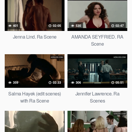
401
02:05
535
02:47
Jenna Lind. Ra Scene
AMANDA SEYFRIED. RA
Scene
359
02:33
306
05:51
Salma Hayek (edit scenes)
Jennifer Lawrence. Ra
with Ra Scene
Scenes