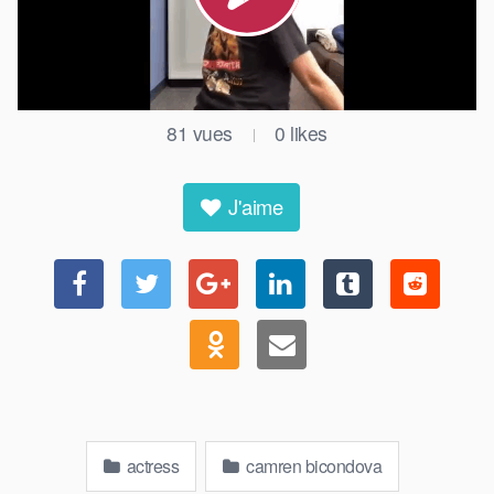
81
vues
0
likes
|
J'aime
actress
camren bicondova