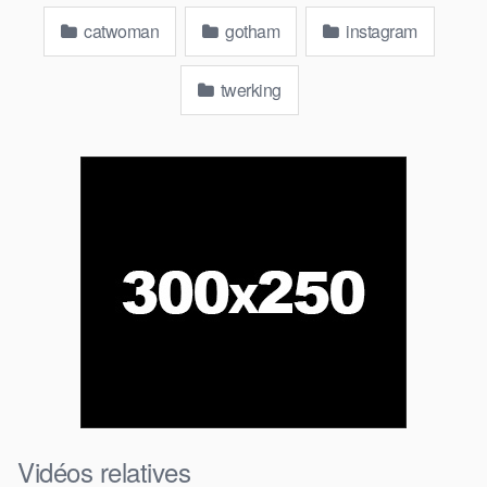
catwoman
gotham
instagram
twerking
Vidéos relatives