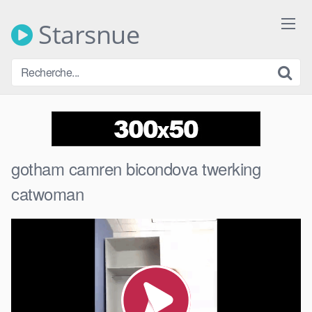
Skip
to
Starsnue
content
gotham camren bicondova twerking
catwoman