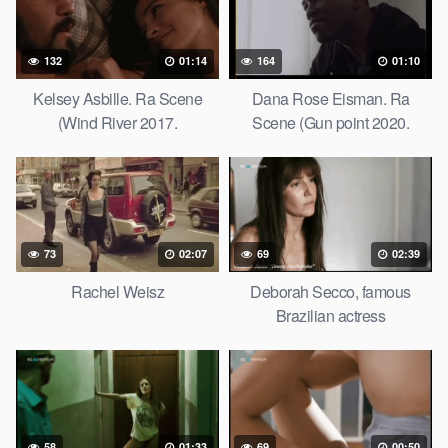
132
01:14
164
01:10
Kelsey Asbille. Ra Scene
Dana Rose Eisman. Ra
(Wind River 2017.
Scene (Gun point 2020.
73
02:07
69
02:39
Rachel Weisz
Deborah Secco, famous
Brazilian actress
58
01:33
69
00:50