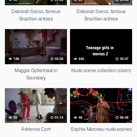
Deborah Secco, famous
Deborah Secco, famous
Brazilian actress
Brazilian actress
138
02:56
446
30:07
Maggie Gyllenhaal in
Nude scene collection (claim)
Secretary
25
01:15
46
06:38
Adrienne Corri
Sophie Marceau nude scenes