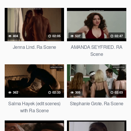
404
02:05
537
02:47
Jenna Lind. Ra Scene
AMANDA SEYFRIED. RA
Scene
362
02:33
305
02:03
Salma Hayek (edit scenes)
Stephanie Grote. Ra Scene
with Ra Scene