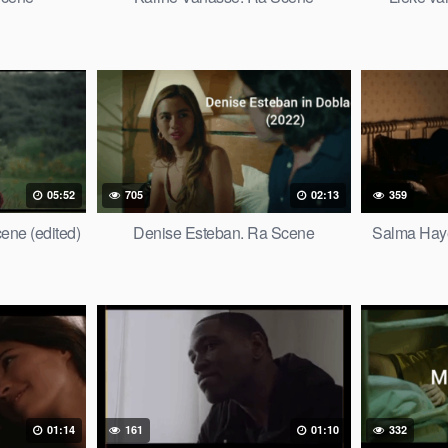
05:52
705
02:13
359
ne (edited)
Denise Esteban. Ra Scene
Salma Haye
01:14
161
01:10
332