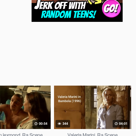
00:54
344
04:01
n lexmond. Ra Scene
Valeria Marini. Ra Scene