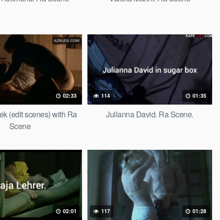
02:33
114
01:35
k (edit scenes) with Ra
Julianna David. Ra Scene.
Scene
02:01
117
01:28