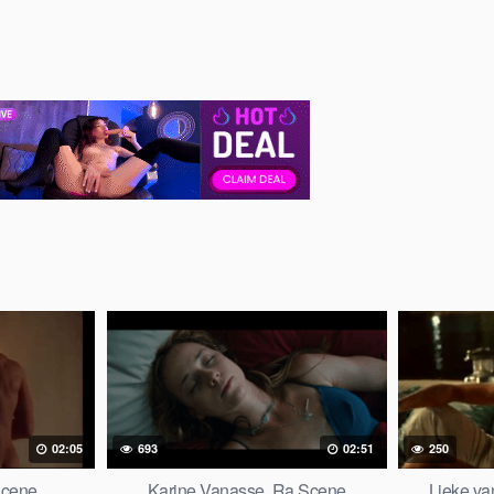
02:05
693
02:51
250
Scene
Karine Vanasse. Ra Scene
Lieke va