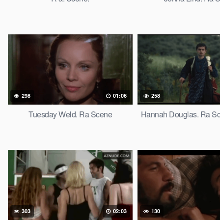
298
01:06
258
Tuesday Weld. Ra Scene
Hannah Douglas. Ra Sce
303
02:03
130