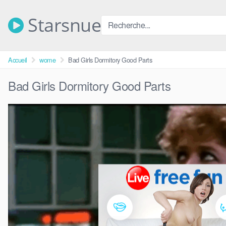
Skip
to
Starsnue
content
Accueil
wome
Bad Girls Dormitory Good Parts
Bad Girls Dormitory Good Parts