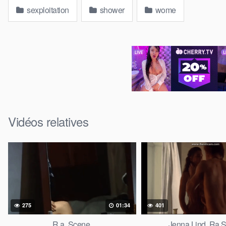
sexploitation
shower
wome
Vidéos relatives
275
01:34
401
R a. Scene.
Jenna Lind. Ra 