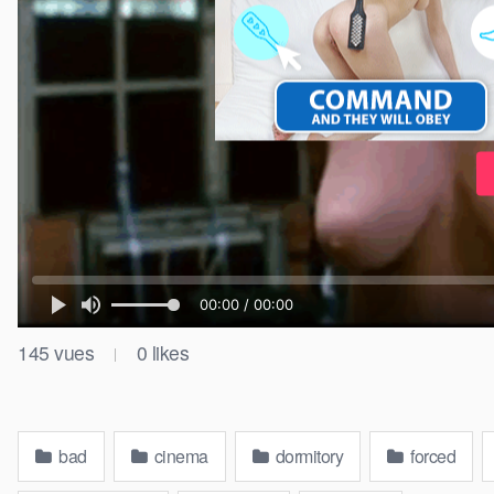
145
vues
0
likes
|
bad
cinema
dormitory
forced