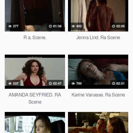
277
01:34
402
02:05
R a. Scene.
Jenna Lind. Ra Scene
537
02:47
700
02:51
AMANDA SEYFRIED. RA
Karine Vanasse. Ra Scene
Scene