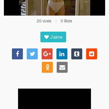
20
vues
0
likes
|
J'aime