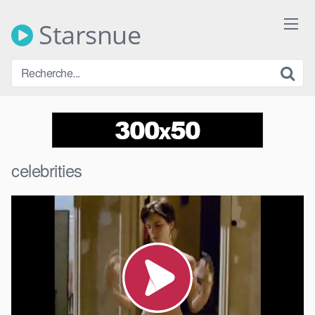
Skip
to
Starsnue
content
celebrities