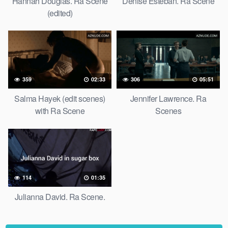
Hannah Douglas. Ra Scene
Denise Esteban. Ra Scene
(edited)
359
02:33
306
05:51
Salma Hayek (edit scenes)
Jennifer Lawrence. Ra
with Ra Scene
Scenes
114
01:35
Julianna David. Ra Scene.