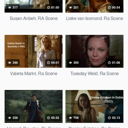
317
01:50
251
00:54
Susan Anbeh. RA Scene
Lieke van lexmond. Ra Scene
346
04:01
300
01:06
Valeria Marini. Ra Scene
Tuesday Weld. Ra Scene
258
05:52
708
02:13