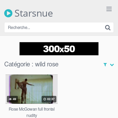
Skip
to
Starsnue
content
Catégorie :
wild rose
49
02:37
Rose McGowan full frontal
nudity