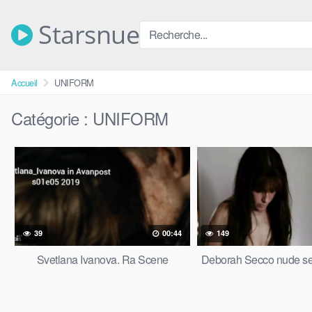
Skip
to
Starsnue
content
Accueil
UNIFORM
Catégorie :
UNIFORM
39
00:44
149
Svetlana Ivanova. Ra Scene
Deborah Secco nude se