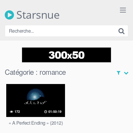
Skip
to
Starsnue
content
Catégorie :
romance
172
01:50:19
« A Perfect Ending » (2012)