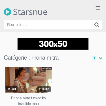
Skip
to
Starsnue
content
Catégorie :
rhona mitra
928
00:57
Rhona Mitra fucked by
invisible man