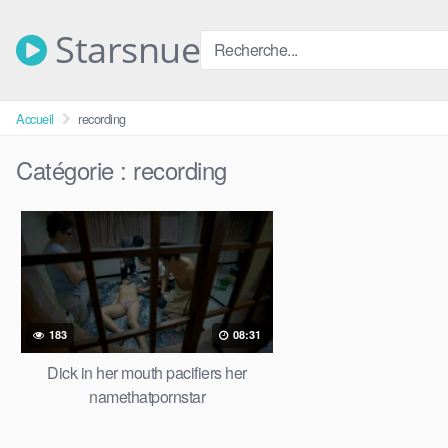
Skip
to
Starsnue
content
Accueil
recording
Catégorie :
recording
183
08:31
Dick in her mouth pacifiers her
namethatpornstar