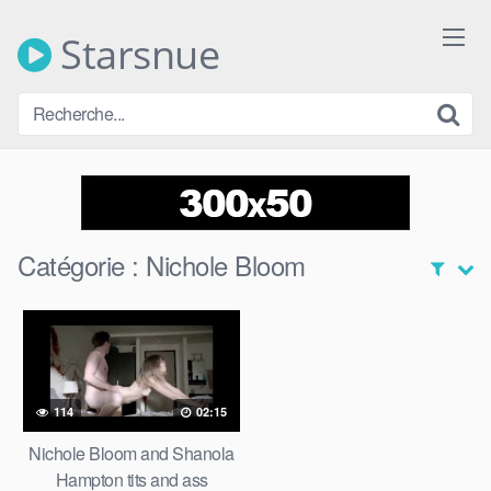
Skip
to
Starsnue
content
Catégorie :
Nichole Bloom
114
02:15
Nichole Bloom and Shanola
Hampton tits and ass