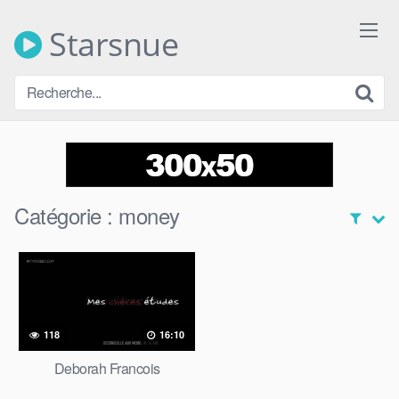
Skip
to
Starsnue
content
Catégorie :
money
118
16:10
Deborah Francois