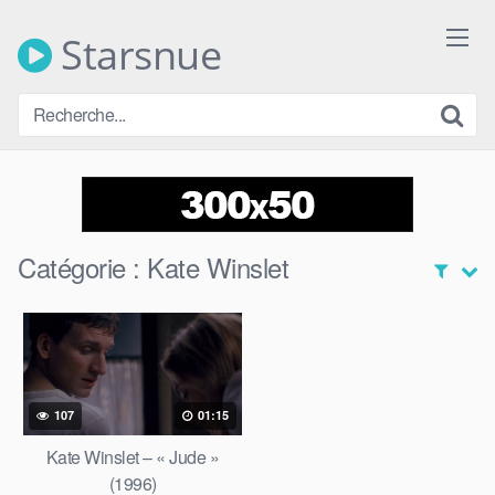
Skip
to
Starsnue
content
Catégorie :
Kate Winslet
107
01:15
Kate Winslet – « Jude »
(1996)