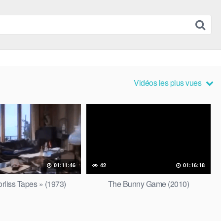
Vidéos les plus vues
01:11:46
42
01:16:18
rliss Tapes » (1973)
The Bunny Game (2010)