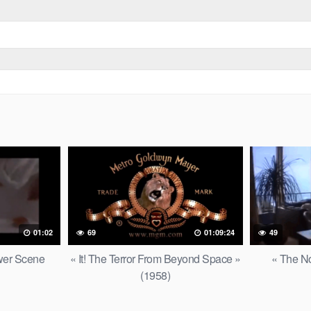
01:02
69
01:09:24
49
wer Scene
« It! The Terror From Beyond Space »
« The No
(1958)