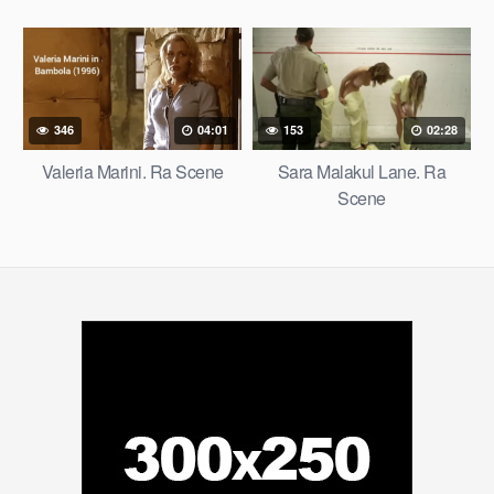
346
04:01
153
02:28
Valeria Marini. Ra Scene
Sara Malakul Lane. Ra
Scene