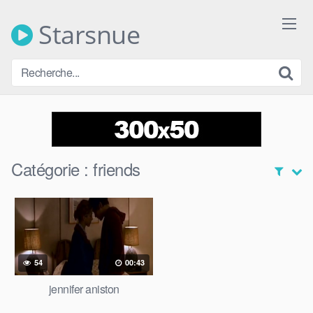
Skip
to
Starsnue
content
Catégorie :
friends
54
00:43
jennifer aniston