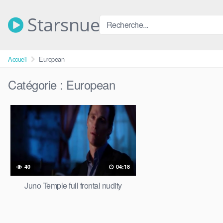
Skip
to
Starsnue
content
Accueil
European
Catégorie :
European
40
04:18
Juno Temple full frontal nudity