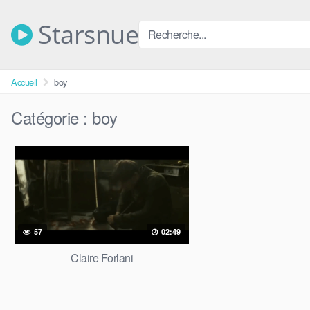
Skip
to
Starsnue
content
Accueil
boy
Catégorie :
boy
57
02:49
Claire Forlani