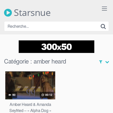
Skip
to
Starsnue
content
Catégorie :
amber heard
90
00:12
Amber Heard & Amanda
Seyfried – « Alpha Dog »